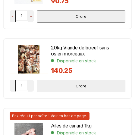
90.75
Hamster
(2)
Insect
(4)
-
+
Ordre
Kangourou
(1)
Lapin
(69)
Légumes
(2)
20kg Viande de boeuf sans
Mixte
(68)
os en morceaux
Montre plus
Disponible en stock
140.25
Marque
Alaska kat
(15)
-
+
Ordre
Animalfoods
(70)
Barf Webshop
(1)
BarfBurger
(5)
BARFmenu
(37)
Prix réduit par boîte ! Voir en bas de page.
Montre plus
Ailes de canard 1kg
Alimentation complète ?
Disponible en stock