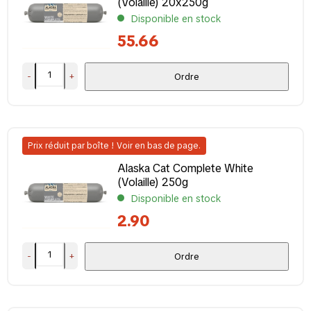
(Volaille) 20x250g
Disponible en stock
55.66
-
+
Ordre
Prix réduit par boîte ! Voir en bas de page.
Alaska Cat Complete White
(Volaille) 250g
Disponible en stock
2.90
-
+
Ordre