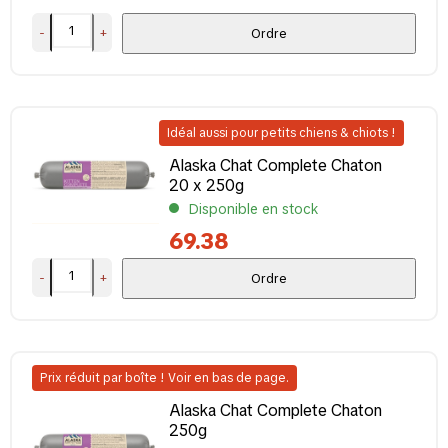
-
+
Ordre
Idéal aussi pour petits chiens & chiots !
Alaska Chat Complete Chaton
20 x 250g
Disponible en stock
69.38
-
+
Ordre
Prix réduit par boîte ! Voir en bas de page.
Alaska Chat Complete Chaton
250g