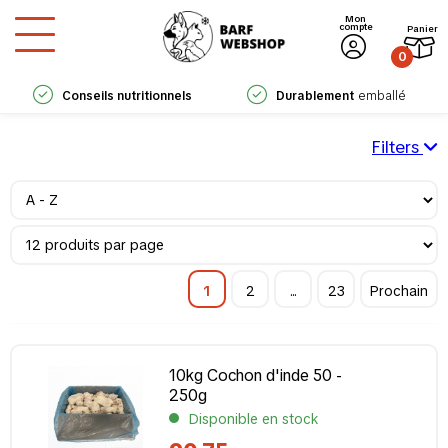
Mon
compte
Panier
0
Conseils nutritionnels
Durablement
emballé
experts
Filters
Composition
Agneau
(26)
Bœuf
(48)
Caille
(5)
1
2
...
23
Prochain
Canard
(16)
Cheval
(21)
Chèvre
(1)
10kg Cochon d'inde 50 -
Cobaye
(4)
250g
Coq d'un jour
(7)
Disponible en stock
Dinde
(30)