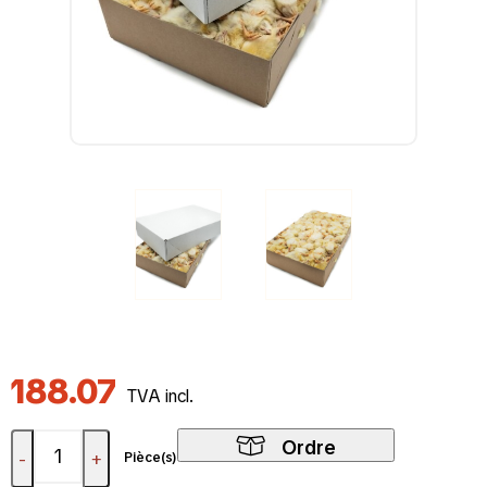
188.07
TVA incl.
Ordre
-
+
Pièce(s)