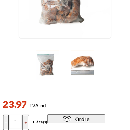
23.97
TVA incl.
Ordre
-
+
Pièce(s)