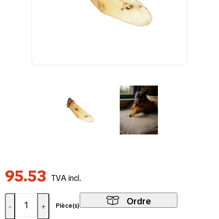
95.53
TVA incl.
Ordre
-
+
Pièce(s)