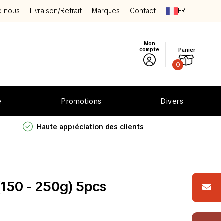
e nous
Livraison/Retrait
Marques
Contact
FR
Mon
compte
Panier
0
e
Promotions
Divers
Haute appréciation des clients
(150 - 250g) 5pcs