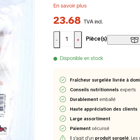
En savoir plus
23.68
TVA incl.
Pièce(s)
-
+
Disponible en stock
Fraîcheur surgelée livrée à domi
Conseils nutritionnels
experts
Durablement
emballé
Haute appréciation des clients
Large assortiment
Paiement
sécurisé
Il s'agit d'un
produit surgelé
. Les