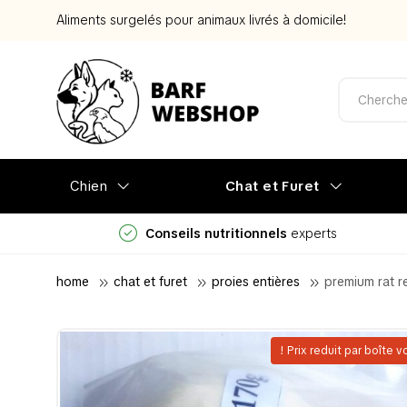
Aliments surgelés pour animaux livrés à domicile!
Chien
Chat et Furet
Conseils nutritionnels
experts
home
chat et furet
proies entières
premium rat r
! Prix reduit par boîte 