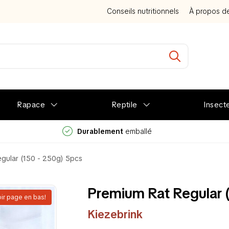
Conseils nutritionnels
À propos d
Rapace
Reptile
Insect
Durablement
emballé
egular (150 - 250g) 5pcs
Premium Rat Regular 
voir page en bas!
Kiezebrink