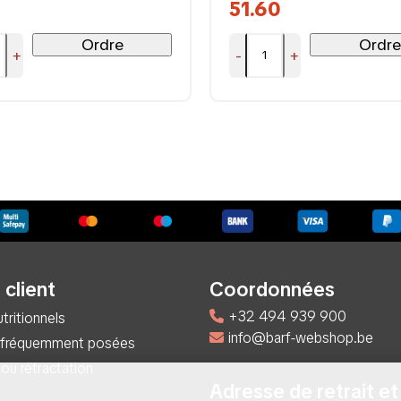
51.60
Ordre
Ordre
+
-
+
 client
Coordonnées
+32 494 939 900
tritionnels
info@barf-webshop.be
 fréquemment posées
 ou rétractation
Adresse de retrait et