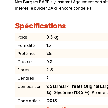
Nos Burgers BARF s'y insèrent également parfaite
Insérez le burger BARF encore congelé !
Spécifications
Poids
0.3 kg
Humidité
15
Protéines
28
Graisse
0.5
Fibres
2.5
Cendres
7
Composition
2 Starmark Treats Original Larg
%), Glycérine (13,5 %), Arôme d
Code article
O013