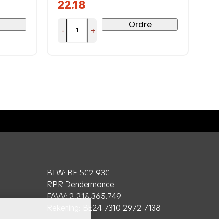
22.18
Ordre
-
+
BTW: BE 502 930
RPR Dendermonde
FAVV: 2.218.365.749
Rekening: BE24 7310 2972 7138