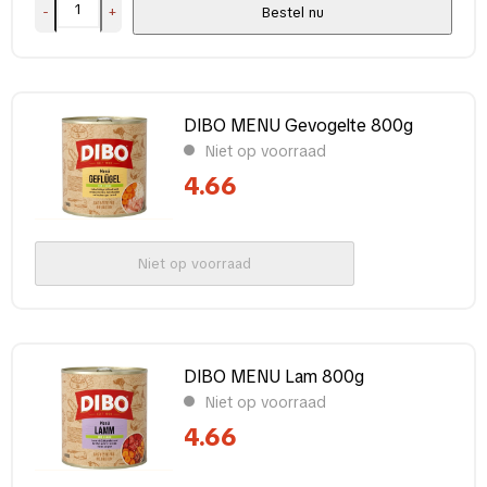
-
+
Bestel nu
Merk
Barf Webshop
(1)
DIBO MENU Gevogelte 800g
Dibo
(6)
Niet op voorraad
Overig / Divers
(2)
4.66
Complete voeding?
Niet op voorraad
Ja
(9)
Toegevoegde granen?
Ja
(2)
DIBO MENU Lam 800g
Toon meer
Niet op voorraad
4.66
Verpakking
2-9 kg
(1)