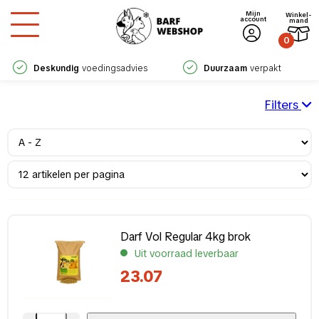
Mijn
Winkel­
account
mand
0
Deskundig
voedingsadvies
Duurzaam
verpakt
Filters
Samenstelling
Geit
(1)
Gemengd
(7)
Groenten
(4)
Kip
(3)
Darf Vol Regular 4kg brok
Lam
(4)
Uit voorraad leverbaar
Rijst
(2)
23.07
Rund
(8)
Varken
(5)
Vis
(1)