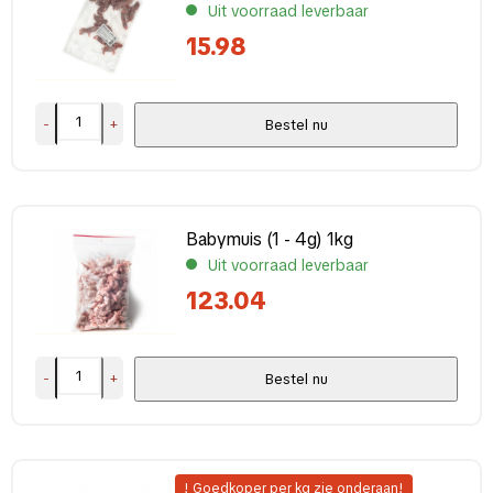
Uit voorraad leverbaar
15.98
-
+
Bestel nu
Babymuis (1 - 4g) 1kg
Uit voorraad leverbaar
123.04
-
+
Bestel nu
! Goedkoper per kg zie onderaan!