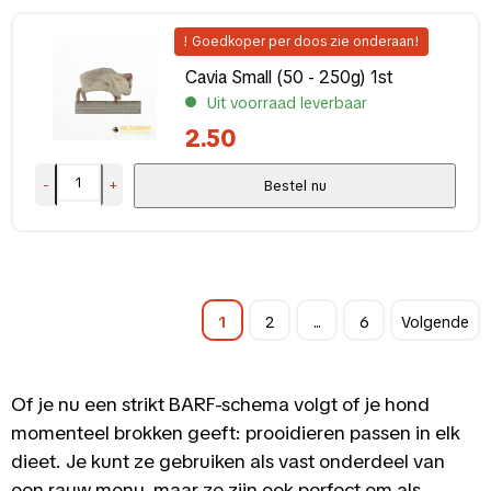
! Goedkoper per doos zie onderaan!
Cavia Small (50 - 250g) 1st
Uit voorraad leverbaar
2.50
-
+
Bestel nu
1
2
...
6
Volgende
Of je nu een strikt BARF-schema volgt of je hond
momenteel brokken geeft: prooidieren passen in elk
dieet. Je kunt ze gebruiken als vast onderdeel van
een rauw menu, maar ze zijn ook perfect om als