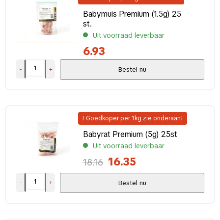
Babymuis Premium (1.5g) 25
st.
Uit voorraad leverbaar
6.93
-
+
Bestel nu
! Goedkoper per 1kg zie onderaan!
Babyrat Premium (5g) 25st
Uit voorraad leverbaar
16.35
18.16
-
+
Bestel nu