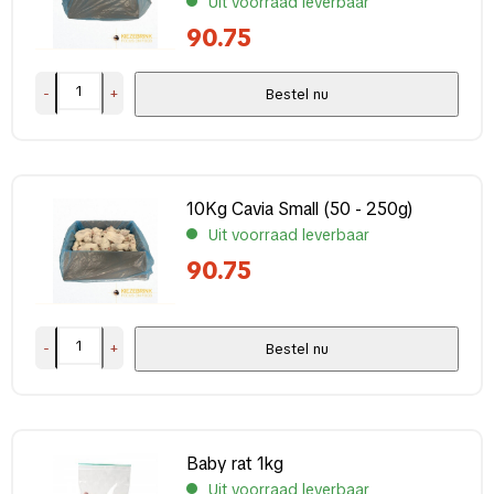
Uit voorraad leverbaar
Complete voeding?
90.75
Ja
(6)
Nee
(61)
-
+
Bestel nu
Toegevoegde granen?
Nee
(2)
10Kg Cavia Small (50 - 250g)
Uit voorraad leverbaar
Verpakking
90.75
1 kg
(17)
10 kg
(20)
-
+
Bestel nu
2-9 kg
(4)
400-600 g
(11)
50-250 g
(5)
Toon meer
Baby rat 1kg
Uit voorraad leverbaar