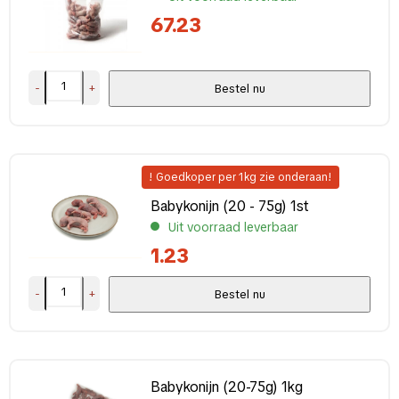
67.23
-
+
Bestel nu
! Goedkoper per 1kg zie onderaan!
Babykonijn (20 - 75g) 1st
Uit voorraad leverbaar
1.23
-
+
Bestel nu
Babykonijn (20-75g) 1kg