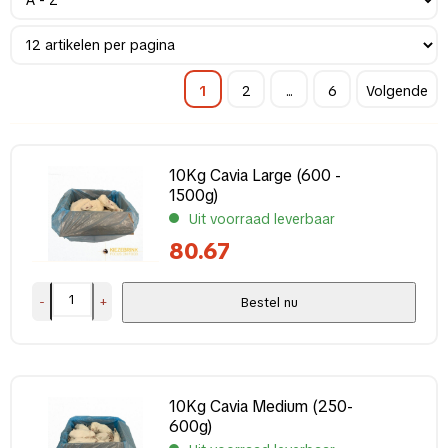
Cavia
(6)
Duif
(2)
Eendagshaan
(5)
1
2
...
6
Volgende
Hamster
(2)
Kip
(5)
Konijn
(6)
10Kg Cavia Large (600 -
Kwartel
(2)
1500g)
Muis
(17)
Uit voorraad leverbaar
Rat
(15)
80.67
Vis
(12)
-
+
Bestel nu
Merk
Animalfoods
(44)
Kiezebrink
(23)
10Kg Cavia Medium (250-
600g)