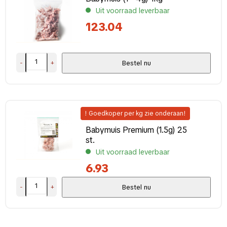
Uit voorraad leverbaar
123.04
-
+
Bestel nu
! Goedkoper per kg zie onderaan!
Babymuis Premium (1.5g) 25
st.
Uit voorraad leverbaar
6.93
-
+
Bestel nu