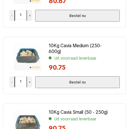
80.67
Rat
(15)
Vis
(12)
-
+
Bestel nu
Wild
(1)
Merk
10Kg Cavia Medium (250-
Animalfoods
(46)
600g)
Uit voorraad leverbaar
Kiezebrink
(30)
90.75
Overig / Divers
(7)
-
+
Bestel nu
Complete voeding?
Ja
(6)
Nee
(68)
10Kg Cavia Small (50 - 250g)
Uit voorraad leverbaar
Toegevoegde granen?
90.75