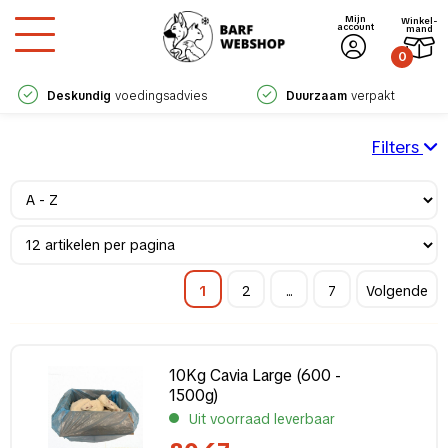
Mijn
Winkel­
account
mand
0
Deskundig
voedingsadvies
Duurzaam
verpakt
Filters
Samenstelling
Cavia
(6)
Duif
(2)
Eendagshaan
(5)
1
2
...
7
Volgende
Fruit
(5)
Hamster
(2)
Kip
(5)
10Kg Cavia Large (600 -
Konijn
(7)
1500g)
Kwartel
(2)
Uit voorraad leverbaar
Muis
(17)