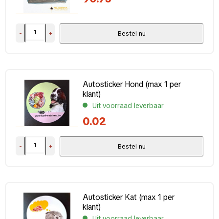
Nee
(3)
Verpakking
-
+
Bestel nu
1 kg
(17)
10 kg
(25)
2-9 kg
(6)
Autosticker Hond (max 1 per
400-600 g
(13)
klant)
50-250 g
(5)
Uit voorraad leverbaar
Toon meer
0.02
-
+
Bestel nu
Autosticker Kat (max 1 per
klant)
Uit voorraad leverbaar