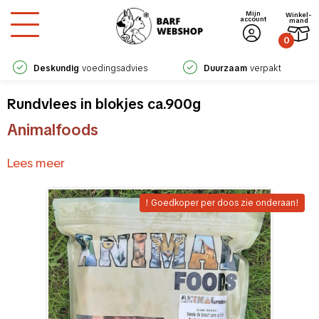
Mijn
Winkel­
account
mand
0
Deskundig
voedingsadvies
Duurzaam
verpakt
Rundvlees in blokjes ca.900g
Animalfoods
Lees meer
! Goedkoper per doos zie onderaan!