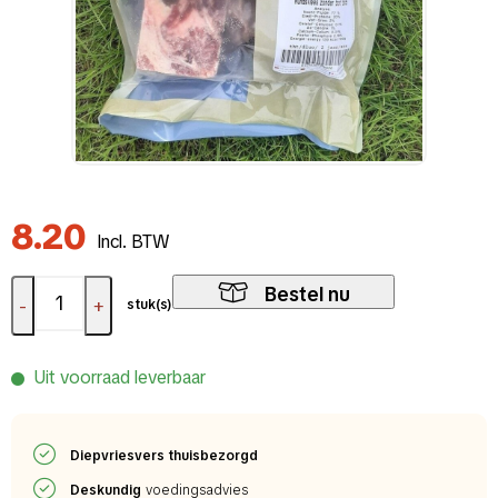
8.20
Incl. BTW
Bestel nu
-
+
stuk(s)
Uit voorraad leverbaar
Diepvriesvers thuisbezorgd
Deskundig
voedingsadvies