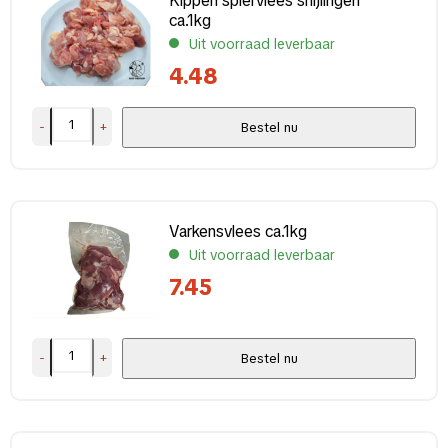
Kippen spiervlees snijlingen
ca.1kg
Uit voorraad leverbaar
4.48
-
+
Bestel nu
Varkensvlees ca.1kg
Uit voorraad leverbaar
7.45
-
+
Bestel nu